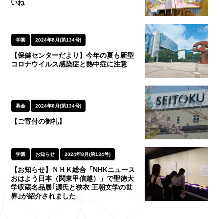
いね
学園
2024年8月(第134号)
【保健センターだより】今年の夏も新型
コロナウイルス感染症と熱中症に注意
募金
2024年8月(第134号)
【ご寄付の御礼】
学園
お知らせ
2024年8月(第134号)
【お知らせ】ＮＨＫ総合「NHKニュース
おはよう日本（関東甲信越）」で聖徳大
学収蔵名品展｢源氏と狭衣 王朝文学の世
界｣が紹介されました