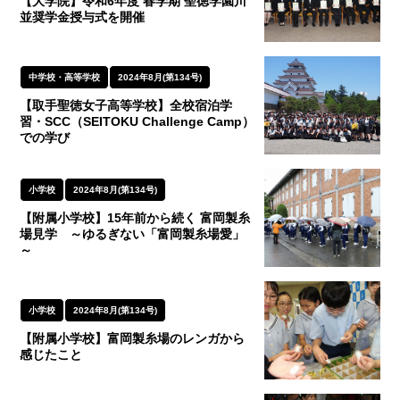
【大学院】令和6年度 春学期 聖徳学園川
並奨学金授与式を開催
中学校・高等学校
2024年8月(第134号)
【取手聖徳女子高等学校】全校宿泊学
習・SCC（SEITOKU Challenge Camp）
での学び
小学校
2024年8月(第134号)
【附属小学校】15年前から続く 富岡製糸
場見学 ～ゆるぎない「富岡製糸場愛」
～
小学校
2024年8月(第134号)
【附属小学校】富岡製糸場のレンガから
感じたこと