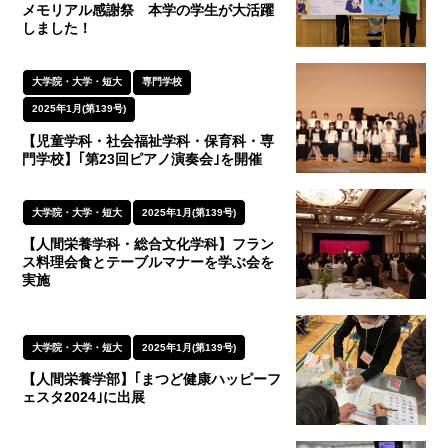
メモリアル感謝祭 本学の学生が大活躍
しました！
大学院・大学・短大
専門学校
2025年1月(第139号)
【児童学科・社会福祉学科・保育科・専
門学校】｢第23回ピアノ演奏会｣を開催
大学院・大学・短大
2025年1月(第139号)
【人間栄養学科・総合文化学科】フラン
ス料理会食とテーブルマナーを学ぶ会を
実施
大学院・大学・短大
2025年1月(第139号)
【人間栄養学部】｢まつど健康ハッピーフ
ェスタ2024｣に出展