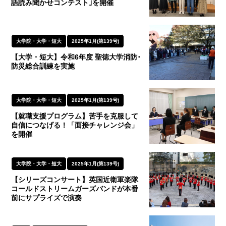
語読み聞かせコンテスト｣を開催
大学院・大学・短大
2025年1月(第139号)
【大学・短大】令和6年度 聖徳大学消防･
防災総合訓練を実施
大学院・大学・短大
2025年1月(第139号)
【就職支援プログラム】苦手を克服して
自信につなげる！「面接チャレンジ会」
を開催
大学院・大学・短大
2025年1月(第139号)
【シリーズコンサート】英国近衛軍楽隊
コールドストリームガーズバンドが本番
前にサプライズで演奏