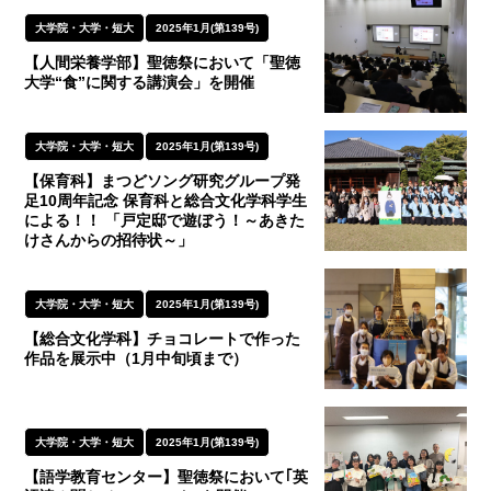
大学院・大学・短大
2025年1月(第139号)
【人間栄養学部】聖徳祭において「聖徳
大学“食”に関する講演会」を開催
大学院・大学・短大
2025年1月(第139号)
【保育科】まつどソング研究グループ発
足10周年記念 保育科と総合文化学科学生
による！！ 「戸定邸で遊ぼう！～あきた
けさんからの招待状～」
大学院・大学・短大
2025年1月(第139号)
【総合文化学科】チョコレートで作った
作品を展示中（1月中旬頃まで）
大学院・大学・短大
2025年1月(第139号)
【語学教育センター】聖徳祭において｢英