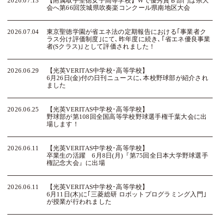
2026.07.13
【附属取手聖徳女子高等学校】Wで優秀賞
Ｂ部門は県大
会へ
第66回茨城県吹奏楽コンクール県南地区大会
2026.07.04
東京聖徳学園が省エネ法の定期報告における｢事業者ク
ラス分け評価制度｣にて､昨年度に続き､｢省エネ優良事業
者(Sクラス)｣として評価されました！
2026.06.29
【光英VERITAS中学校･高等学校】
6月26日(金)付の日刊ニュースに､本校野球部が紹介され
ました
2026.06.25
【光英VERITAS中学校･高等学校】
野球部が第108回全国高等学校野球選手権千葉大会に出
場します！
2026.06.11
【光英VERITAS中学校･高等学校】
卒業生の活躍 6月8日(月)『第75回全日本大学野球選手
権記念大会』に出場
2026.06.11
【光英VERITAS中学校･高等学校】
6月11日(木)に｢三菱総研 ロボットプログラミング入門｣
が授業が行われました