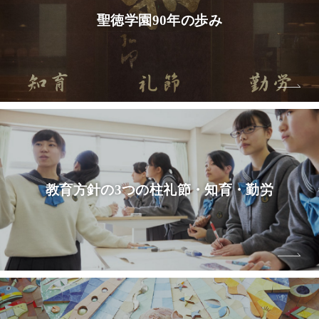
聖徳学園
90年の歩み
教育方針の3つの柱
礼節・知育・勤労