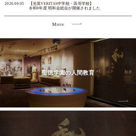
2026.06.05
【光英VERITAS中学校・高等学校】
令和8年度 明和会総会が開催されました
More
聖徳学園の
人間教育