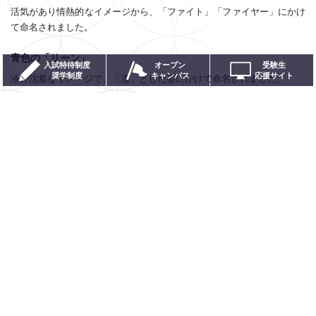
活気があり情熱的なイメージから、「ファイト」「ファイヤー」にかけ
て命名されました。
青色の「リーン」
入試特待制度
オープン
受験生
奨学制度
キャンパス
応援サイト
冷静沈着なイメージで、「凛」とした姿にかけて命名されました。
聖徳大学のネットワーク
ホーム
個人情報保護方針
学園の取り組み
個人情報の取り扱いについて
資料請求
ソーシャルメディアポリシー
交通アクセス
クッキー（Cookie）および