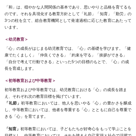
「和」は、穏やかな人間関係の基本であり、思いやりと品格を育てるも
のです。それを具現化する教育方針として「礼節」「知育」「勤労」の
3つの柱を立て、総合教育機関として発達過程に応じた教育にあたって
います。
＜幼児教育＞
「心」の成長がはじまる幼児教育では、「心」の基礎を学びます。「健
康でたくましく」「仲良くできる」「約束を守る」「挨拶ができる」
「自分で考えて行動できる」といった5つの目標のもとで、「心」の成
長を育成します。
＜初等教育および中等教育＞
初等教育および中等教育では、幼児教育における「心」の成長を踏ま
え、それぞれ次の教育目標を掲げています。
「礼節」
初等教育においては、他人を思いやる「心」の豊かさを醸成
し、中等教育においては、他者を尊重する「心」とともに自己を尊重で
きる「心」を育てます。
「知育」
初等教育においては、子どもたちが好奇心をもって学ぶことを
目標とし、中等教育においては、それを踏まえ自己実現と社会で活躍で