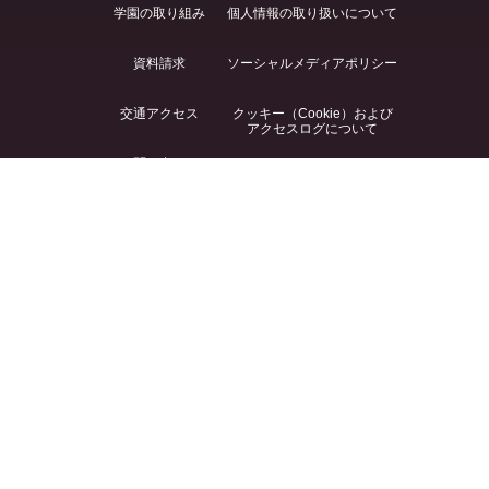
学園の取り組み
個人情報の取り扱いについて
資料請求
ソーシャルメディアポリシー
交通アクセス
クッキー（Cookie）および
アクセスログについて
お問い合わせ
このサイトについて
サイトマップ
〒271-8555 千葉県松戸市岩瀬550
TEL 047-365-1111（代） FAX 047-363-1401