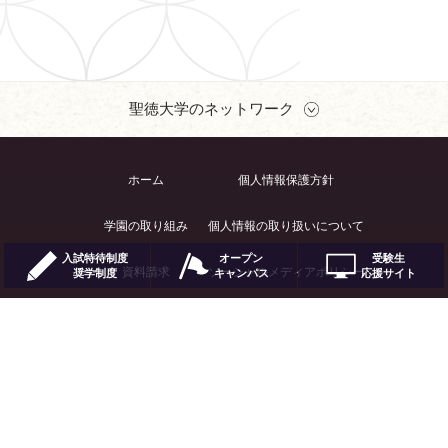
聖徳大学のネットワーク
ホーム
個人情報保護方針
学園の取り組み
個人情報の取り扱いについて
入試特待制度
オープン
受験生
資料請求
ソーシャルメディアポリシー
奨学制度
キャンパス
応援サイト
交通アクセス
クッキー（Cookie）および
アクセスログについて
お問い合わせ
このサイトについて
サイトマップ