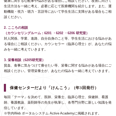
健康に関する心配事や悩みがある場合にご相談ください。改善に向けて
生活方法を一緒に考え、必要に応じて医療機関を紹介します。また、運
動機能・視力・聴力・言語等において学生生活に支障がある場合もご相
談ください。
2. こころの相談
（カウンセリングルーム：6201 ・6202 ・6206 研究室）
対人関係、学業、進路、自分自身のこと等、学生生活における悩みがあ
る場合にご相談ください。カウンセラー（臨床心理士）が、あなたの悩
みを一緒に考えていきます。
3. 栄養相談
（6205研究室）
貧血、食事に気をつけて痩せたい等、栄養に関する悩みがある場合にご
相談ください。管理栄養士が、あなたの悩みを一緒に考えていきます。
保健センターだより「けんこう」
（年3回発行）
毎回「テーマ」を決めて、医師、栄養士、臨床心理士、保健師、看護
師、養護教諭、薬剤師等の先生が執筆し、各専門分野に新しい知識を発
信しています。
※学内Web ポータルシステム Active Academyに掲載されます。