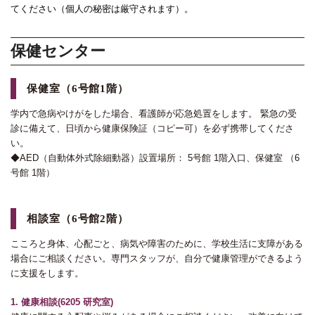
てください（個人の秘密は厳守されます）。
保健センター
保健室
（6号館1階）
学内で急病やけがをした場合、看護師が応急処置をします。 緊急の受
診に備えて、日頃から健康保険証（コピー可）を必ず携帯してくださ
い。
◆AED（自動体外式除細動器）設置場所： 5号館 1階入口、保健室 （6
号館 1階）
相談室
（6号館2階）
こころと身体、心配ごと、病気や障害のために、学校生活に支障がある
場合にご相談ください。専門スタッフが、自分で健康管理ができるよう
に支援をします。
1. 健康相談
(6205 研究室)