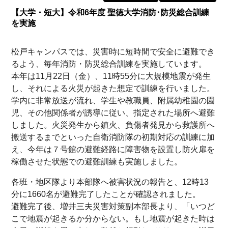
【大学・短大】令和6年度 聖徳大学消防･防災総合訓練
を実施
松戸キャンパスでは、災害時に短時間で安全に避難でき
るよう、毎年消防・防災総合訓練を実施しています。
本年は11月22日（金）、11時55分に大規模地震が発生
し、それによる火災が起きた想定で訓練を行いました。
学内に非常放送が流れ、学生や教職員、附属幼稚園の園
児、その他関係者が誘導に従い、指定された場所へ避難
しました。火災発生から鎮火、負傷者発見から救護所へ
搬送するまでといった自衛消防隊の初期対応の訓練に加
え、今年は７号館の避難経路に障害物を設置し防火扉を
稼働させた状態での避難訓練も実施しました。
各班・地区隊より本部隊へ被害状況の報告と、12時13
分に1660名が避難完了したことが確認されました。
避難完了後、増井三夫災害対策副本部長より、「いつど
こで地震が起きるか分からない。もし地震が起きた時は