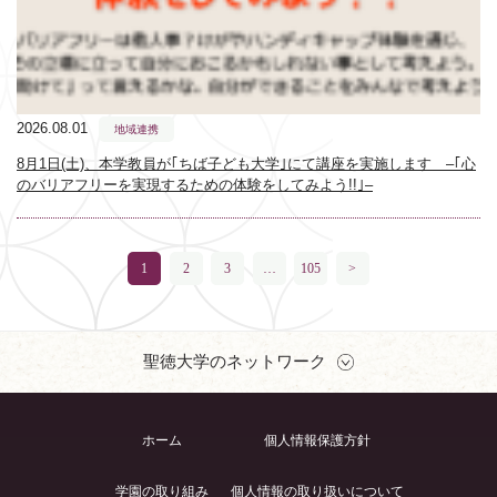
2026.08.01
地域連携
8月1日(土)、本学教員が｢ちば子ども大学｣にて講座を実施します –｢心
のバリアフリーを実現するための体験をしてみよう!!｣–
1
2
3
…
105
>
聖徳大学のネットワーク
ホーム
個人情報保護方針
学園の取り組み
個人情報の取り扱いについて