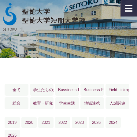
お知らせ 一覧
▶︎
ニュース 一覧
▶︎
イベント 一覧
▶︎
学生たちの活躍 一覧
▶︎
全て
学生たちの活躍
Bussiness Field Linkage®･Field Linkage®
Business Field Linkage®
Field Linkage®
総合
教育・研究
学生生活
地域連携
入試関連
2019
2020
2021
2022
2023
2026
2024
2025