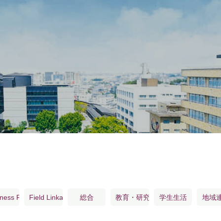
inkage®･Field Linkage®
ness Field Linkage®
Field Linkage®
総合
教育・研究
学生生活
地域