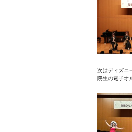
次はディズニ
院生の電子オ