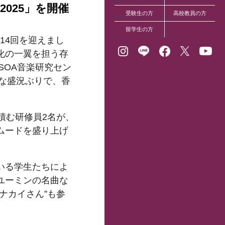
025」を開催
受験生の方
高校教員の方
留学生の方
14回を迎えまし
化の一翼を担う存
SOA音楽研究セン
変な盛況ぶりで、香
積む研修員2名が、
ムードを盛り上げ
いる学生たちによ
ユーミンの名曲な
ナカイさん”も参