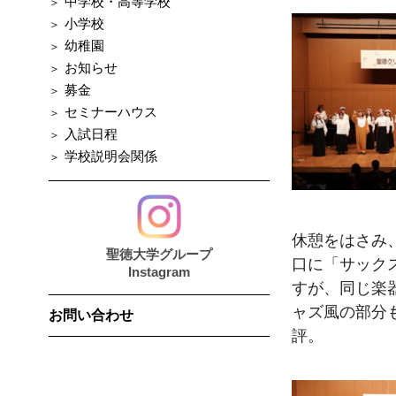
中学校・高等学校
小学校
幼稚園
お知らせ
募金
セミナーハウス
入試日程
学校説明会関係
休憩をはさみ
聖徳大学グループ
口に「サック
Instagram
すが、同じ楽
ャズ風の部分
お問い合わせ
評。