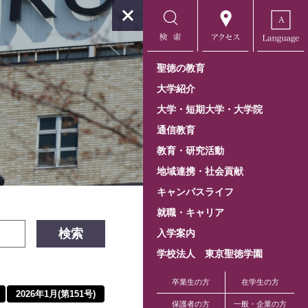
聖徳の教育
大学紹介
大学・短期大学・大学院
通信教育
教育・研究活動
地域連携・社会貢献
キャンパスライフ
就職・キャリア
検索
入学案内
学校法人 東京聖徳学園
卒業生の方
在学生の方
2026年1月(第151号)
保護者の方
一般・企業の方