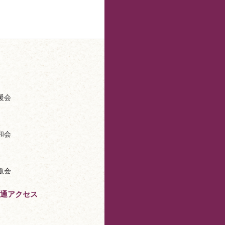
援会
和会
版会
通アクセス