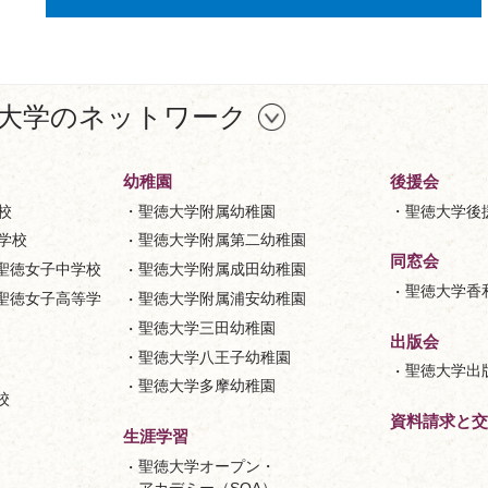
大学のネットワーク
幼稚園
後援会
校
聖徳大学附属幼稚園
聖徳大学後
等学校
聖徳大学附属第二幼稚園
同窓会
聖徳女子中学校
聖徳大学附属成田幼稚園
聖徳大学香
聖徳女子高等学
聖徳大学附属浦安幼稚園
聖徳大学三田幼稚園
出版会
聖徳大学八王子幼稚園
聖徳大学出
聖徳大学多摩幼稚園
校
資料請求と交
生涯学習
聖徳大学オープン・
アカデミー（SOA）