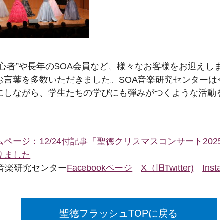
初心者”や長年のSOA会員など、様々なお客様をお迎えし
お言葉を多数いただきました。SOA音楽研究センターは
にしながら、学生たちの学びにも弾みがつくような活動
）
ページ：12/24付記事「聖徳クリスマスコンサート20
りました
A音楽研究センター
Facebookページ
X（旧Twitter)
Inst
聖徳フラッシュTOPに戻る