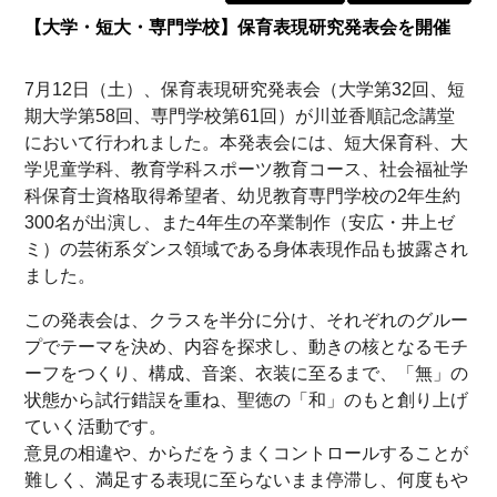
【大学・短大・専門学校】保育表現研究発表会を開催
7月12日（土）、保育表現研究発表会（大学第32回、短
期大学第58回、専門学校第61回）が川並香順記念講堂
において行われました。本発表会には、短大保育科、大
学児童学科、教育学科スポーツ教育コース、社会福祉学
科保育士資格取得希望者、幼児教育専門学校の2年生約
300名が出演し、また4年生の卒業制作（安広・井上ゼ
ミ）の芸術系ダンス領域である身体表現作品も披露され
ました。
この発表会は、クラスを半分に分け、それぞれのグルー
プでテーマを決め、内容を探求し、動きの核となるモチ
ーフをつくり、構成、音楽、衣装に至るまで、「無」の
状態から試行錯誤を重ね、聖徳の「和」のもと創り上げ
ていく活動です。
意見の相違や、からだをうまくコントロールすることが
難しく、満足する表現に至らないまま停滞し、何度もや