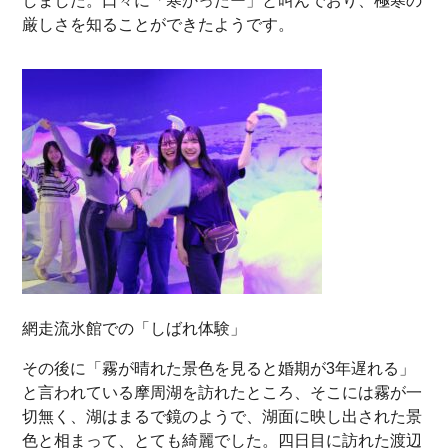
しました。口々に「寒かったー」と叫んでおり、極寒の
厳しさを知ることができたようです。
網走流氷館での「しばれ体験」
その後に「霧が晴れた景色を見ると婚期が3年遅れる」
と言われている摩周湖を訪れたところ、そこには霧が一
切無く、湖はまるで鏡のようで、湖面に映し出された景
色と相まって、とても綺麗でした。四日目に訪れた渡辺