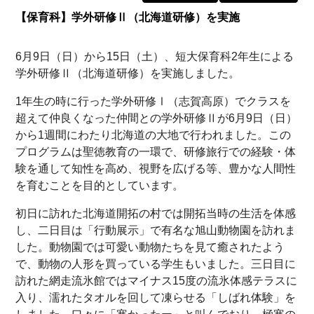
【保育科】学外研修Ⅱ（北海道研修）を実施
6月9日（日）から15日（土）、短大保育科2年生による
学外研修Ⅱ（北海道研修）を実施しました。
1年生の時に行った学外研修Ⅰ（志賀高原）でクラスを
超えて仲良くなった仲間との学外研修Ⅱが6月9日（日）
から1週間にわたり北海道の大地で行われました。この
プログラムは聖徳教育の一環で、研修旅行での経験・体
験を通して知性を高め、視野を広げる等、豊かな人間性
を育むことを目的としています。
初日に訪れた北海道開拓の村では開拓当時の生活を体感
し、二日目は「行動展示」で有名な旭山動物園を訪れま
した。動物園では可愛い動物たちを見て癒されたよう
で、動物の人形を買っている学生もいました。三日目に
訪れた網走流氷館ではマイナス15度の流氷体感テラスに
入り、濡れたタオルを回して凍らせる「しばれ体験」を