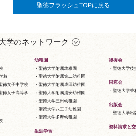
聖徳フラッシュTOPに戻る
大学のネットワーク
幼稚園
後援会
校
聖徳大学附属幼稚園
聖徳大学後
等学校
聖徳大学附属第二幼稚園
同窓会
聖徳女子中学校
聖徳大学附属成田幼稚園
聖徳大学香
聖徳女子高等学
聖徳大学附属浦安幼稚園
聖徳大学三田幼稚園
出版会
聖徳大学八王子幼稚園
聖徳大学出
聖徳大学多摩幼稚園
校
資料請求と交
生涯学習