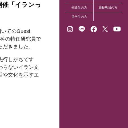
会を開催「イランっ
受験生の方
高校教員の方
留学生の方
てのGuest
理学科の特任研究員で
ただきました。
先行しがちです
わらないイラン文
活や文化を示すエ