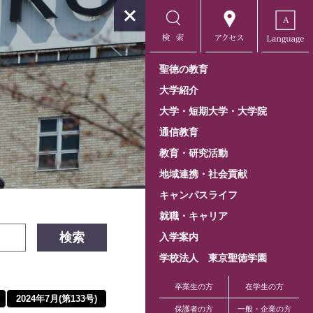
聖徳の教育
大学紹介
大学・短期大学・大学院
通信教育
教育・研究活動
地域連携・社会貢献
キャンパスライフ
就職・キャリア
検索
入学案内
学校法人 東京聖徳学園
卒業生の方
在学生の方
2024年7月(第133号)
保護者の方
一般・企業の方