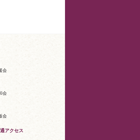
援会
和会
版会
通アクセス