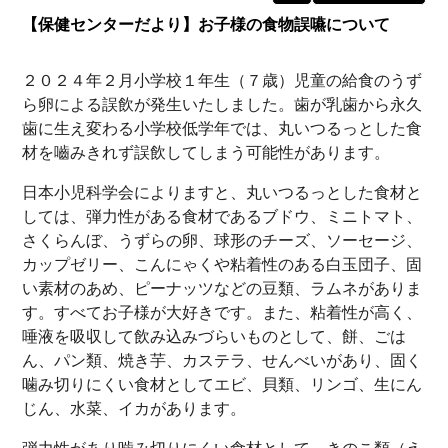
【保健センターだより】お子様の食物誤嚥について
２０２４年２月小学校１年生（７歳）児童の給食のうず
ら卵による誤飲が発生いたしました。歯が乳歯から永久
歯に生え変わる小学校低学年では、丸いつるっとした食
材を嚙みきれず誤飲してしまう可能性があります。
日本小児科学会によりますと、丸いつるっとした食材と
しては、弾力性がある食材であるブドウ、ミニトマト、
さくらんぼ、うずらの卵、球形のチーズ、ソーセージ、
カップゼリー、こんにゃくや粘着性のある白玉団子、固
い素材のあめ、ピーナッツなどの豆類、ラムネがありま
す。すべてお子様が大好きです。また、粘着性が高く、
唾液を吸収して飲み込みづらいものとして、餅、ごは
ん、パン類、焼き芋、カステラ、せんべいがあり、固く
噛み切りにくい食材としてエビ、貝類、リンゴ、生にん
じん、水菜、イカがあります。