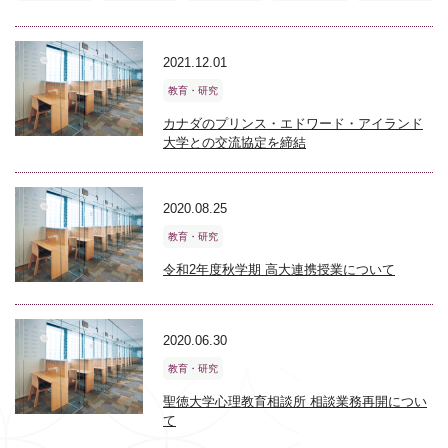
2021.12.01
教育・研究
カナダのプリンス・エドワード・アイランド
大学との交流協定を締結
2020.08.25
教育・研究
令和2年度秋学期 高大連携授業について
2020.06.30
教育・研究
聖徳大学心理教育相談所 相談業務再開につい
て