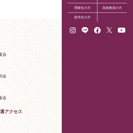
受験生の方
高校教員の方
留学生の方
援会
和会
版会
通アクセス