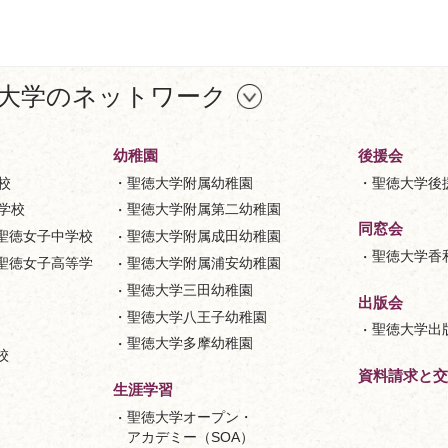
大学のネットワーク
幼稚園
後援会
校
聖徳大学附属幼稚園
聖徳大学後
等学校
聖徳大学附属第二幼稚園
同窓会
聖徳女子中学校
聖徳大学附属成田幼稚園
聖徳大学香
聖徳女子高等学
聖徳大学附属浦安幼稚園
聖徳大学三田幼稚園
出版会
聖徳大学八王子幼稚園
聖徳大学出
聖徳大学多摩幼稚園
校
資料請求と交
生涯学習
聖徳大学オープン・
アカデミー（SOA）