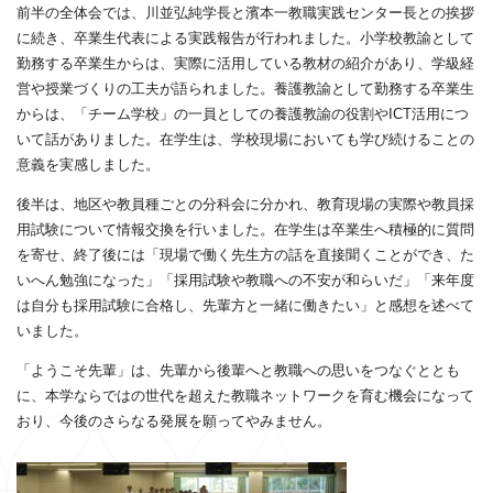
前半の全体会では、川並弘純学長と濱本一教職実践センター長との挨拶
に続き、卒業生代表による実践報告が行われました。小学校教諭として
勤務する卒業生からは、実際に活用している教材の紹介があり、学級経
営や授業づくりの工夫が語られました。養護教諭として勤務する卒業生
からは、「チーム学校」の一員としての養護教諭の役割やICT活用につ
いて話がありました。在学生は、学校現場においても学び続けることの
意義を実感しました。
後半は、地区や教員種ごとの分科会に分かれ、教育現場の実際や教員採
用試験について情報交換を行いました。在学生は卒業生へ積極的に質問
を寄せ、終了後には「現場で働く先生方の話を直接聞くことができ、た
いへん勉強になった」「採用試験や教職への不安が和らいだ」「来年度
は自分も採用試験に合格し、先輩方と一緒に働きたい」と感想を述べて
いました。
「ようこそ先輩」は、先輩から後輩へと教職への思いをつなぐととも
に、本学ならではの世代を超えた教職ネットワークを育む機会になって
おり、今後のさらなる発展を願ってやみません。