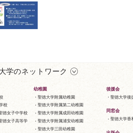
大学のネットワーク
幼稚園
後援会
校
聖徳大学附属幼稚園
聖徳大学後
等学校
聖徳大学附属第二幼稚園
同窓会
聖徳女子中学校
聖徳大学附属成田幼稚園
聖徳大学香
聖徳女子高等学
聖徳大学附属浦安幼稚園
聖徳大学三田幼稚園
出版会