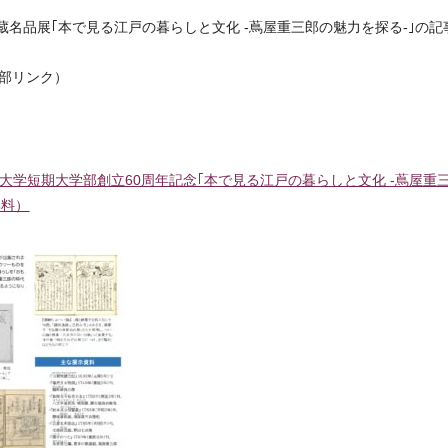
収蔵名品展｢本で見る江戸の暮らしと文化 -蔦屋重三郎の魅力を探る-｣の
部リンク）
大学短期大学部創立60周年記念｢本で見る江戸の暮らしと文化 -蔦屋重
・無料）