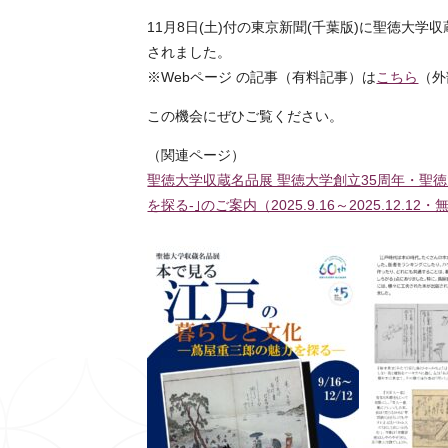
11月8日(土)付の東京新聞(千葉版)に聖徳大学
されました。
※Webページ の記事（有料記事）は
こちら
（外
この機会にぜひご覧ください。
（関連ページ）
聖徳大学収蔵名品展 聖徳大学創立35周年・聖徳
を探る-｣のご案内（2025.9.16～2025.12.12