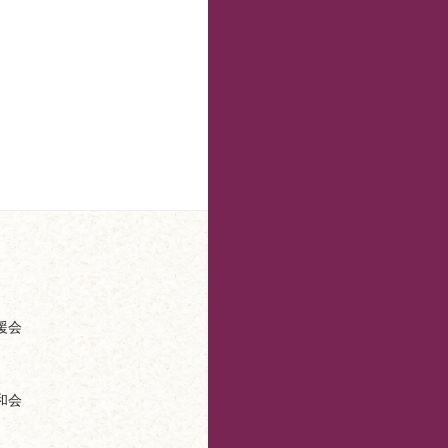
援会
和会