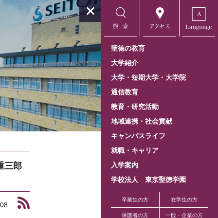
聖徳の教育
大学紹介
大学・短期大学・大学院
通信教育
教育・研究活動
地域連携・社会貢献
キャンパスライフ
就職・キャリア
重三郎
入学案内
学校法人 東京聖徳学園
卒業生の方
在学生の方
.08
保護者の方
一般・企業の方