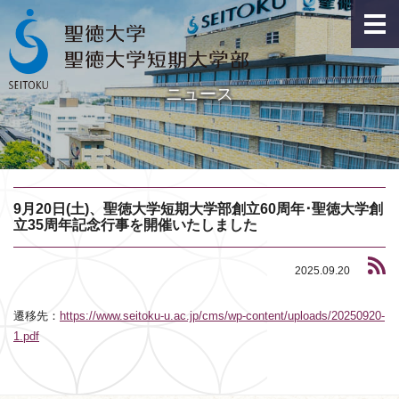
ニュース
9月20日(土)、聖徳大学短期大学部創立60周年･聖徳大学創
立35周年記念行事を開催いたしました
2025.09.20
遷移先：
https://www.seitoku-u.ac.jp/cms/wp-content/uploads/20250920-
1.pdf