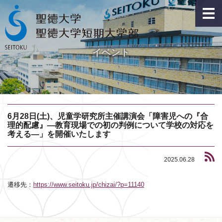
イベント
6月28日(土)、児童学研究所主催講演会「障害児への『合
理的配慮』―教育現場での初の判例について学校の対応を
考える―」を開催いたします
2025.06.28
遷移先：
https://www.seitoku.jp/chizai/?p=11140