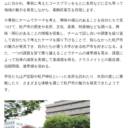
ムに分かれ、事前に考えたコースプランをもとに名所などに立ち寄って
地域の魅力を発見しながら、葛飾区柴又を目指します。
※事前にチームでテーマを考え、興味や感心のあることを自分たちで見
つけて、松戸市の歴史や名所、文化、産業、特産物などを調べる。興
味・関心があることの情報を収集し、チームで話し合いや調査を繰り返
して自分たちで考えたテーマを掘り下げることで、知らなかった松戸市
の魅力が発見でき、自分たちが通う大学がある松戸市を好きになる。ま
た、一つの課題を皆で乗り越えることでチームの連帯感を育み、課題に
よって自身の成長を実感して達成感を得る。クラスメイトとの親近感、
信頼関係、連帯感を深める。
学生たちは戸定邸や松戸神社といった名所を訪れたり、矢切の渡しに乗
船したり、さまざまな体験を通じて松戸市の魅力を発見できたようで
す。