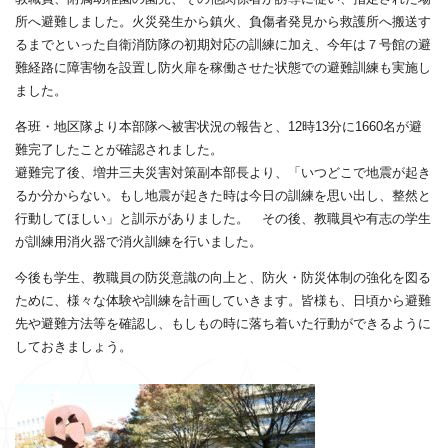
所へ避難しました。火災発生から鎮火、負傷者発見から救護所へ搬送す
るまでといった自衛消防隊の初期対応の訓練に加え、今年は７号館の避
難経路に障害物を設置し防火扉を稼働させた状態での避難訓練も実施し
ました。
各班・地区隊より本部隊へ被害状況の報告と、12時13分に1660名が避
難完了したことが確認されました。
避難完了後、増井三夫災害対策副本部長より、「いつどこで地震が起き
るか分からない。もし地震が起きた時は今日の訓練を思い出し、整然と
行動してほしい」と訓示がありました。 その後、教職員や有志の学生
が訓練用消火器で消火訓練を行いました。
今後も学生、教職員の防災意識の向上と、防火・防災体制の強化を図る
ために、様々な体験や訓練を計画していきます。皆様も、日頃から避難
先や避難方法等を確認し、もしもの時に落ち着いた行動ができるように
しておきましょう。