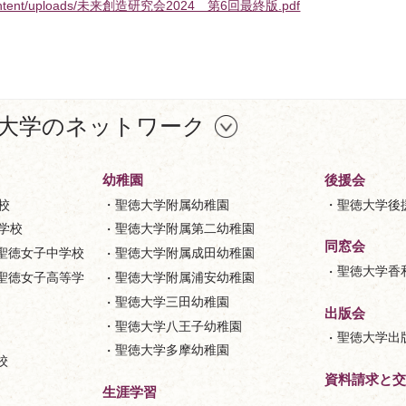
s/wp-content/uploads/未来創造研究会2024 第6回最終版.pdf
大学のネットワーク
幼稚園
後援会
校
聖徳大学附属幼稚園
聖徳大学後
等学校
聖徳大学附属第二幼稚園
同窓会
聖徳女子中学校
聖徳大学附属成田幼稚園
聖徳大学香
聖徳女子高等学
聖徳大学附属浦安幼稚園
聖徳大学三田幼稚園
出版会
聖徳大学八王子幼稚園
聖徳大学出
聖徳大学多摩幼稚園
校
資料請求と交
生涯学習