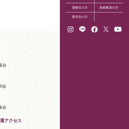
受験生の方
高校教員の方
留学生の方
援会
和会
版会
通アクセス