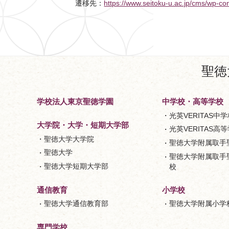
遷移先：
https://www.seitoku-u.ac.jp/cm
聖徳
学校法人東京聖徳学園
中学校・高等学校
光英VERITAS中学
大学院・大学・短期大学部
光英VERITAS高
聖徳大学大学院
聖徳大学附属取手
聖徳大学
聖徳大学附属取手
聖徳大学短期大学部
校
小学校
通信教育
聖徳大学附属小学
聖徳大学通信教育部
専門学校