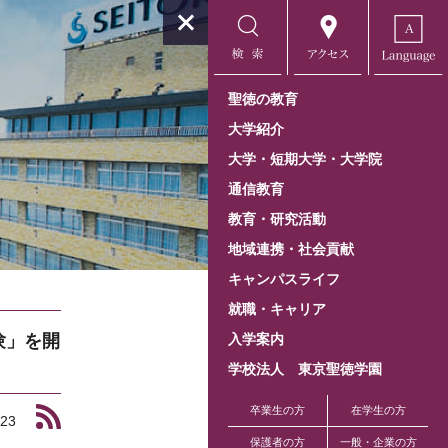
聖徳の教育
大学紹介
大学・短期大学・大学院
通信教育
教育・研究活動
地域連携・社会貢献
キャンパスライフ
就職・キャリア
験」を開
入学案内
学校法人 東京聖徳学園
卒業生の方
在学生の方
.23
保護者の方
一般・企業の方