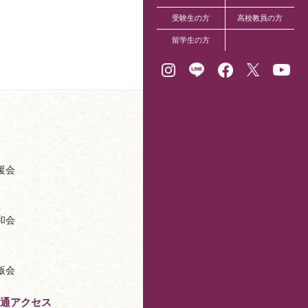
受験生の方
高校教員の方
留学生の方
援会
和会
版会
通アクセス