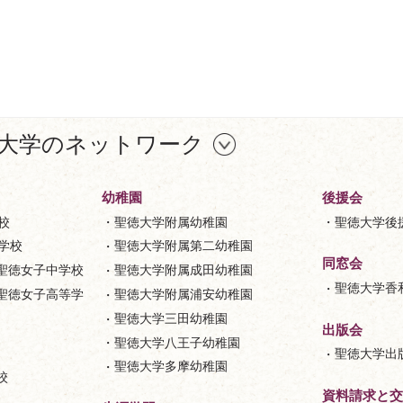
大学のネットワーク
幼稚園
後援会
校
聖徳大学附属幼稚園
聖徳大学後
等学校
聖徳大学附属第二幼稚園
同窓会
聖徳女子中学校
聖徳大学附属成田幼稚園
聖徳大学香
聖徳女子高等学
聖徳大学附属浦安幼稚園
聖徳大学三田幼稚園
出版会
聖徳大学八王子幼稚園
聖徳大学出
聖徳大学多摩幼稚園
校
資料請求と交